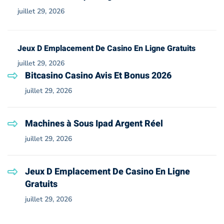
juillet 29, 2026
Jeux D Emplacement De Casino En Ligne Gratuits
juillet 29, 2026
Bitcasino Casino Avis Et Bonus 2026
juillet 29, 2026
Machines à Sous Ipad Argent Réel
juillet 29, 2026
Jeux D Emplacement De Casino En Ligne
Gratuits
juillet 29, 2026