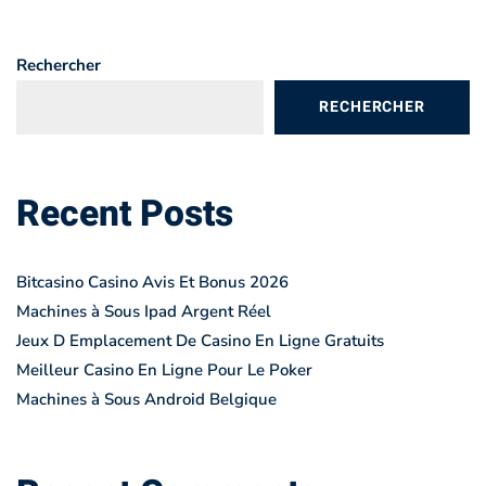
Rechercher
RECHERCHER
Recent Posts
Bitcasino Casino Avis Et Bonus 2026
Machines à Sous Ipad Argent Réel
Jeux D Emplacement De Casino En Ligne Gratuits
Meilleur Casino En Ligne Pour Le Poker
Machines à Sous Android Belgique