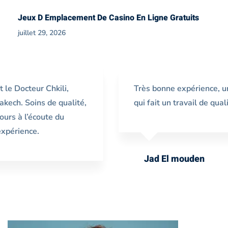
Jeux D Emplacement De Casino En Ligne Gratuits
juillet 29, 2026
Très bonne expérience, un dentiste compètent et
qui fait un travail de qualité, merci à lui.
Jad El mouden