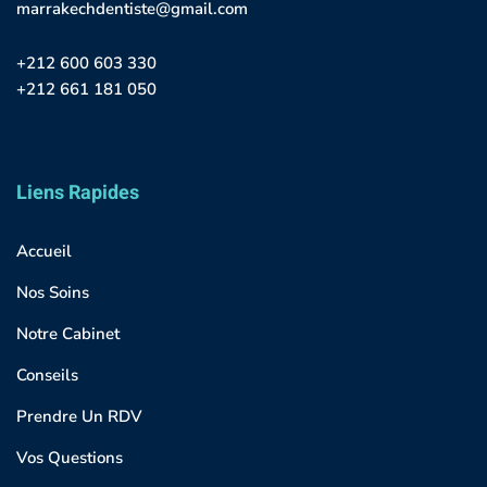
marrakechdentiste@gmail.com
+212 600 603 330
+212 661 181 050
Liens Rapides
Accueil
Nos Soins
Notre Cabinet
Conseils
Prendre Un RDV
Vos Questions