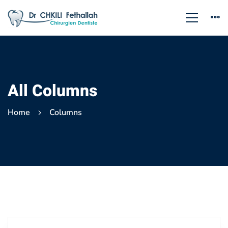
All Columns
Home
Columns