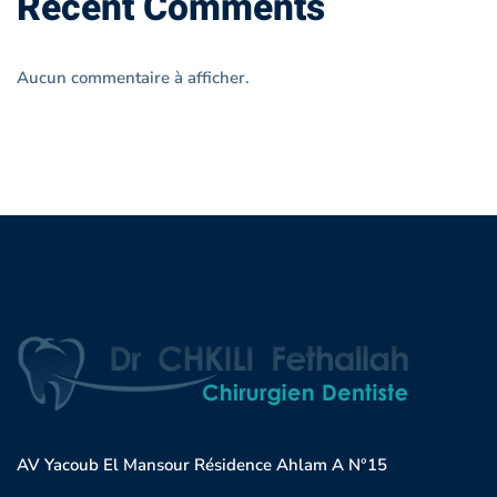
Recent Comments
Aucun commentaire à afficher.
AV Yacoub El Mansour Résidence Ahlam A N°15