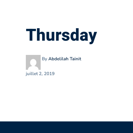
Thursday
Thursday
By
Abdelilah Tainit
juillet 2, 2019