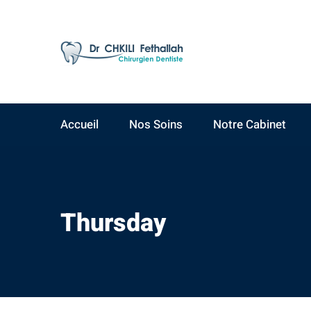
AV Yacoub El Mansour
09:00 - 19:00
Résidence Ahlam A,
Lundi - Samedi
3ème étage, N°15
Accueil
Nos Soins
Notre Cabinet
Thursday