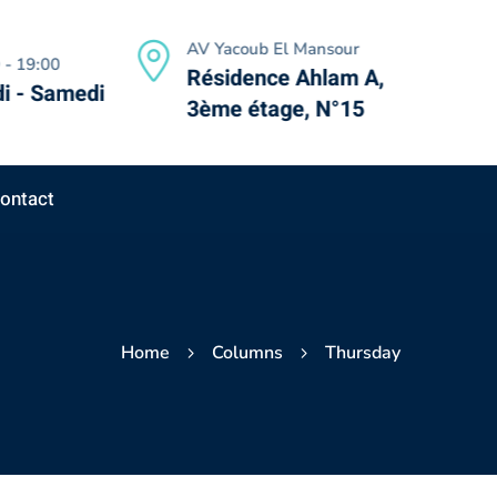
AV Yacoub El Mansour
 - 19:00
Résidence Ahlam A,
i - Samedi
3ème étage, N°15
ontact
Home
Columns
Thursday